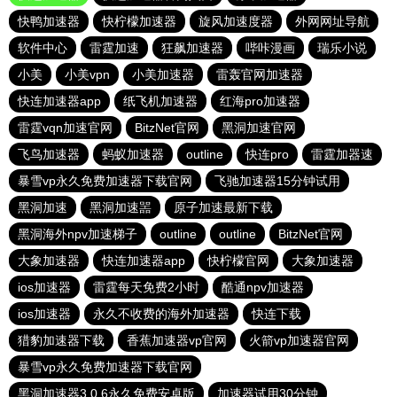
快鸭加速器
快柠檬加速器
旋风加速度器
外网网址导航
软件中心
雷霆加速
狂飙加速器
哔咔漫画
瑞乐小说
小美
小美vpn
小美加速器
雷轰官网加速器
快连加速器app
纸飞机加速器
红海pro加速器
雷霆vqn加速官网
BitzNet官网
黑洞加速官网
飞鸟加速器
蚂蚁加速器
outline
快连pro
雷霆加器速
暴雪vp永久免费加速器下载官网
飞驰加速器15分钟试用
黑洞加速
黑洞加速噐
原子加速最新下载
黑洞海外npv加速梯子
outline
outline
BitzNet官网
大象加速器
快连加速器app
快柠檬官网
大象加速器
ios加速器
雷霆每天免费2小时
酷通npv加速器
ios加速器
永久不收费的海外加速器
快连下载
猎豹加速器下载
香蕉加速器vp官网
火箭vp加速器官网
暴雪vp永久免费加速器下载官网
黑洞加速器3.0.6永久免费安卓版
加速器试用30分钟