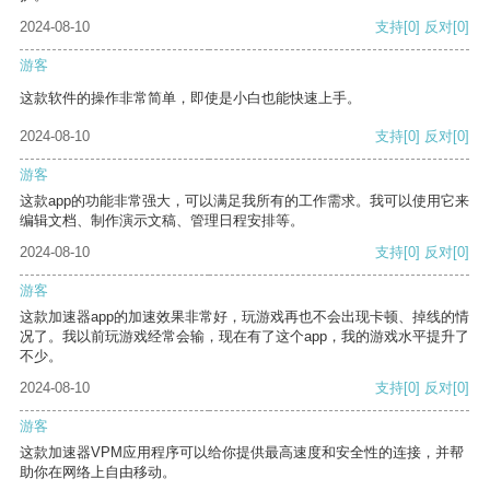
2024-08-10
支持
[0]
反对
[0]
游客
这款软件的操作非常简单，即使是小白也能快速上手。
2024-08-10
支持
[0]
反对
[0]
游客
这款app的功能非常强大，可以满足我所有的工作需求。我可以使用它来
编辑文档、制作演示文稿、管理日程安排等。
2024-08-10
支持
[0]
反对
[0]
游客
这款加速器app的加速效果非常好，玩游戏再也不会出现卡顿、掉线的情
况了。我以前玩游戏经常会输，现在有了这个app，我的游戏水平提升了
不少。
2024-08-10
支持
[0]
反对
[0]
游客
这款加速器VPM应用程序可以给你提供最高速度和安全性的连接，并帮
助你在网络上自由移动。