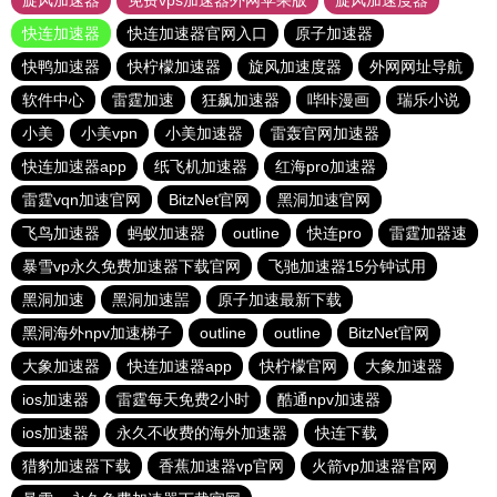
旋风加速器
免费vps加速器外网苹果版
旋风加速度器
快连加速器
快连加速器官网入口
原子加速器
快鸭加速器
快柠檬加速器
旋风加速度器
外网网址导航
软件中心
雷霆加速
狂飙加速器
哔咔漫画
瑞乐小说
小美
小美vpn
小美加速器
雷轰官网加速器
快连加速器app
纸飞机加速器
红海pro加速器
雷霆vqn加速官网
BitzNet官网
黑洞加速官网
飞鸟加速器
蚂蚁加速器
outline
快连pro
雷霆加器速
暴雪vp永久免费加速器下载官网
飞驰加速器15分钟试用
黑洞加速
黑洞加速噐
原子加速最新下载
黑洞海外npv加速梯子
outline
outline
BitzNet官网
大象加速器
快连加速器app
快柠檬官网
大象加速器
ios加速器
雷霆每天免费2小时
酷通npv加速器
ios加速器
永久不收费的海外加速器
快连下载
猎豹加速器下载
香蕉加速器vp官网
火箭vp加速器官网