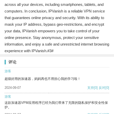
across all your devices, including smartphones, tablets, and
computers. In conclusion, IPVanish is a reliable VPN service
that guarantees online privacy and security. With its ability to
mask your IP address, bypass geo-restrictions, and encrypt
your data, IPVanish empowers you to take control of your
online presence. Stay anonymous, protect your sensitive
information, and enjoy a safe and unrestricted internet browsing
experience with IPVanish.#3#
评论
游客
超级好用的加速器，妈妈再也不用担心我的学习啦！
2024-09-07
支持
[0]
反对
[0]
游客
这款加速器VPM应用程序已经为我们带来了无限的隐私保护和安全性保
护。