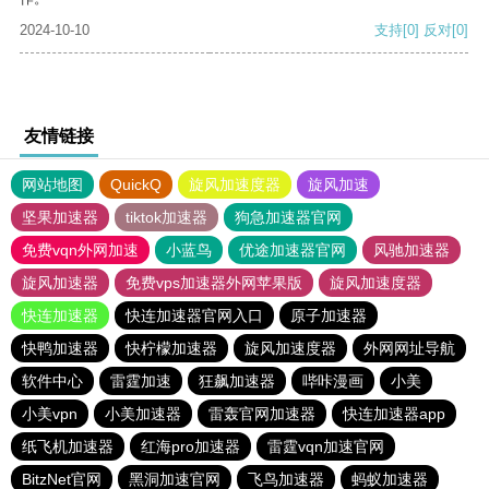
2024-10-10
支持
[0]
反对
[0]
友情链接
网站地图
QuickQ
旋风加速度器
旋风加速
坚果加速器
tiktok加速器
狗急加速器官网
免费vqn外网加速
小蓝鸟
优途加速器官网
风驰加速器
旋风加速器
免费vps加速器外网苹果版
旋风加速度器
快连加速器
快连加速器官网入口
原子加速器
快鸭加速器
快柠檬加速器
旋风加速度器
外网网址导航
软件中心
雷霆加速
狂飙加速器
哔咔漫画
小美
小美vpn
小美加速器
雷轰官网加速器
快连加速器app
纸飞机加速器
红海pro加速器
雷霆vqn加速官网
BitzNet官网
黑洞加速官网
飞鸟加速器
蚂蚁加速器