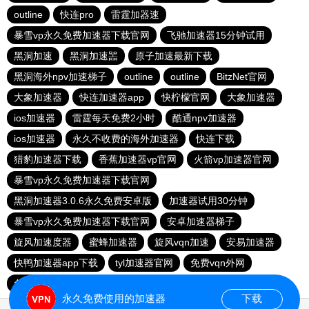
outline
快连pro
雷霆加器速
暴雪vp永久免费加速器下载官网
飞驰加速器15分钟试用
黑洞加速
黑洞加速噐
原子加速最新下载
黑洞海外npv加速梯子
outline
outline
BitzNet官网
大象加速器
快连加速器app
快柠檬官网
大象加速器
ios加速器
雷霆每天免费2小时
酷通npv加速器
ios加速器
永久不收费的海外加速器
快连下载
猎豹加速器下载
香蕉加速器vp官网
火箭vp加速器官网
暴雪vp永久免费加速器下载官网
黑洞加速器3.0.6永久免费安卓版
加速器试用30分钟
暴雪vp永久免费加速器下载官网
安卓加速器梯子
旋风加速度器
蜜蜂加速器
旋风vqn加速
安易加速器
快鸭加速器app下载
tyl加速器官网
免费vqn外网
免费VP加速器
旋风加速器
永久免费使用的加速器
下载