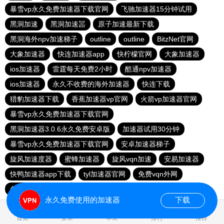
暴雪vp永久免费加速器下载官网
飞驰加速器15分钟试用
黑洞加速
黑洞加速噐
原子加速最新下载
黑洞海外npv加速梯子
outline
outline
BitzNet官网
大象加速器
快连加速器app
快柠檬官网
大象加速器
ios加速器
雷霆每天免费2小时
酷通npv加速器
ios加速器
永久不收费的海外加速器
快连下载
猎豹加速器下载
香蕉加速器vp官网
火箭vp加速器官网
暴雪vp永久免费加速器下载官网
黑洞加速器3.0.6永久免费安卓版
加速器试用30分钟
暴雪vp永久免费加速器下载官网
安卓加速器梯子
旋风加速度器
蜜蜂加速器
旋风vqn加速
安易加速器
快鸭加速器app下载
tyl加速器官网
免费vqn外网
免费VP加速器
旋风加速器
永久免费使用的加速器
下载
0.023873s
首页
安卓
苹果
排行
推荐