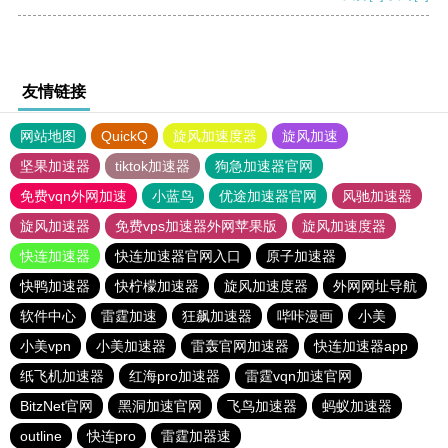
友情链接
网站地图
QuickQ
旋风加速度器
旋风加速
坚果加速器
tiktok加速器
狗急加速器官网
免费vqn外网加速
小蓝鸟
优途加速器官网
风驰加速器
旋风加速器
免费vps加速器外网苹果版
旋风加速度器
快连加速器
快连加速器官网入口
原子加速器
快鸭加速器
快柠檬加速器
旋风加速度器
外网网址导航
软件中心
雷霆加速
狂飙加速器
哔咔漫画
小美
小美vpn
小美加速器
雷轰官网加速器
快连加速器app
纸飞机加速器
红海pro加速器
雷霆vqn加速官网
BitzNet官网
黑洞加速官网
飞鸟加速器
蚂蚁加速器
outline
快连pro
雷霆加器速