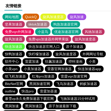
友情链接
网站地图
QuickQ
旋风加速度器
旋风加速
坚果加速器
tiktok加速器
狗急加速器官网
免费vqn外网加速
小蓝鸟
优途加速器官网
风驰加速器
旋风加速器
免费vps加速器外网苹果版
旋风加速度器
快连加速器
快连加速器官网入口
原子加速器
快鸭加速器
快柠檬加速器
旋风加速度器
外网网址导航
软件中心
雷霆加速
狂飙加速器
哔咔漫画
小美
小美vpn
小美加速器
雷轰官网加速器
快连加速器app
纸飞机加速器
红海pro加速器
雷霆vqn加速官网
BitzNet官网
黑洞加速官网
飞鸟加速器
蚂蚁加速器
outline
快连pro
雷霆加器速
暴雪vp永久免费加速器下载官网
飞驰加速器15分钟试用
黑洞加速
黑洞加速噐
原子加速最新下载